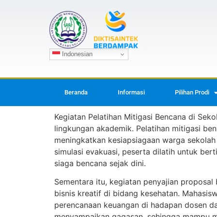
Indonesian
Beranda
Informasi
Pilihan Prodi
Kegiatan Pelatihan Mitigasi Bencana di Sek
lingkungan akademik. Pelatihan mitigasi b
meningkatkan kesiapsiagaan warga sekolah t
simulasi evakuasi, peserta dilatih untuk b
siaga bencana sejak dini.
Sementara itu, kegiatan penyajian proposa
bisnis kreatif di bidang kesehatan. Mahasi
perencanaan keuangan di hadapan dosen dan pa
menyampaikan gagasan, sehingga mampu men