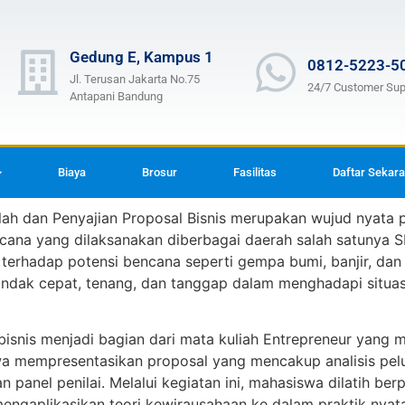
Gedung E, Kampus 1
0812-5223-5
Jl. Terusan Jakarta No.75
24/7 Customer Sup
Antapani Bandung
Biaya
Brosur
Fasilitas
Daftar Sekar
olah dan Penyajian Proposal Bisnis merupakan wujud nyata 
encana yang dilaksanakan diberbagai daerah salah satunya
erhadap potensi bencana seperti gempa bumi, banjir, dan 
ertindak cepat, tenang, dan tanggap dalam menghadapi situ
l bisnis menjadi bagian dari mata kuliah Entrepreneur y
swa mempresentasikan proposal yang mencakup analisis pel
nel penilai. Melalui kegiatan ini, mahasiswa dilatih berpiki
gaplikasikan teori kewirausahaan ke dalam praktik nyata