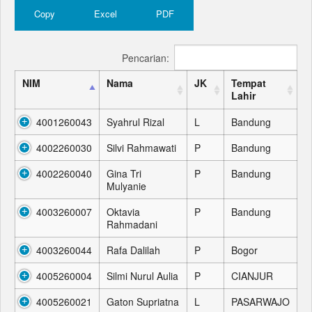
Copy
Excel
PDF
Pencarian:
NIM
Nama
JK
Tempat
Lahir
4001260043
Syahrul Rizal
L
Bandung
4002260030
Silvi Rahmawati
P
Bandung
4002260040
Gina Tri
P
Bandung
Mulyanie
4003260007
Oktavia
P
Bandung
Rahmadani
4003260044
Rafa Dalilah
P
Bogor
4005260004
Silmi Nurul Aulia
P
CIANJUR
4005260021
Gaton Supriatna
L
PASARWAJO