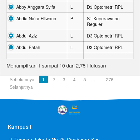
Abby Anggara Syifa
L
D3 Optometri RPL
Abdia Naira Hilwana
P
S1 Keperawatan
Reguler
Abdul Aziz
L
D3 Optometri RPL
Abdul Fatah
L
D3 Optometri RPL
Menampilkan 1 sampai 10 dari 2,751 lulusan
Sebelumnya
1
2
3
4
5
…
276
Selanjutnya
Kampus I
Jl. Terusan Jakarta No.75, Cicaheum, Kec.