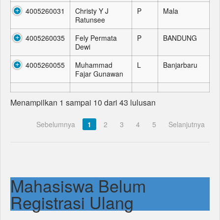
4005260031
Christy Y J
P
Mala
Ratunsee
4005260035
Fely Permata
P
BANDUNG
Dewi
4005260055
Muhammad
L
Banjarbaru
Fajar Gunawan
Menampilkan 1 sampai 10 dari 43 lulusan
Sebelumnya
1
2
3
4
5
Selanjutnya
Mahasiswa Belum
Registrasi Ulang